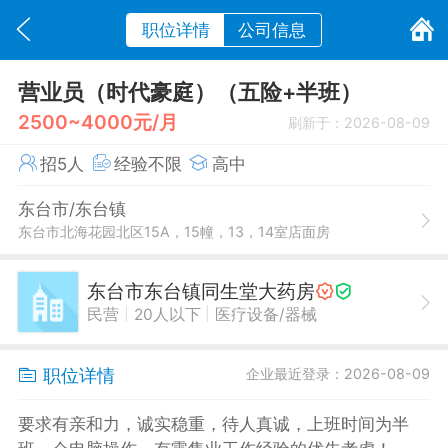
职位详情
公司信息
营业员（时代豪庭）（五险+半班）
2500~4000元/月
刷新于：2026-08-09
招5人
经验不限
高中
东台市/东台镇
东台市北海花园北区15A，15幢，13，14室店面房
东台市东台镇同生堂大药房
|
|
民营
20人以下
医疗设备/器械
职位详情
企业最近登录：2026-08-09
要求有亲和力，诚实稳重，待人真诚，上班时间为半