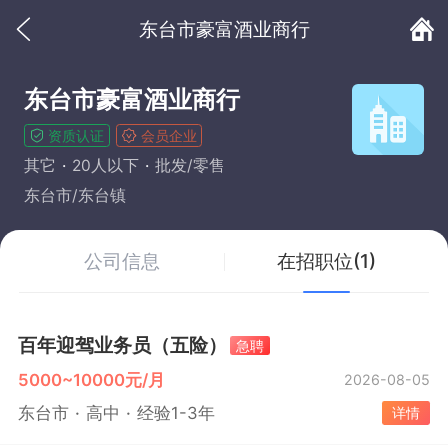
东台市豪富酒业商行
东台市豪富酒业商行
资质认证
会员企业
其它
20人以下
批发/零售
东台市/东台镇
公司信息
在招职位(1)
百年迎驾业务员（五险）
急聘
5000~10000元/月
2026-08-05
东台市
高中
经验1-3年
详情