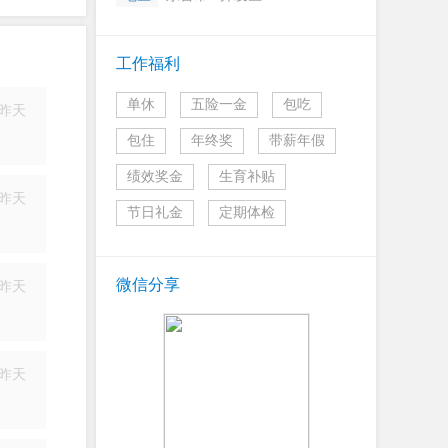
工作福利
单休
五险一金
包吃
昨天
简历
包住
年终奖
带薪年假
绩效奖金
生育补贴
昨天
节日礼金
定期体检
简历
微信分享
昨天
简历
昨天
简历