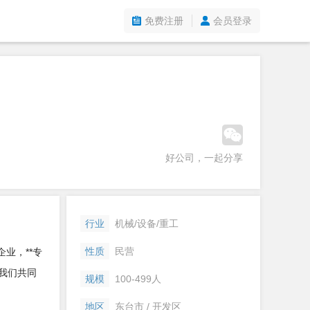
免费注册
会员登录
好公司，一起分享
行业
机械/设备/重工
性质
民营
业，**专
我们共同
规模
100-499人
地区
东台市 / 开发区