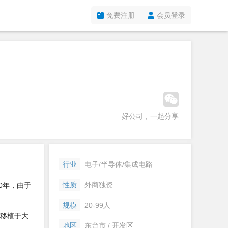
免费注册
会员登录
好公司，一起分享
行业
电子/半导体/集成电路
性质
外商独资
0年，由于
规模
20-99人
术移植于大
地区
东台市 / 开发区