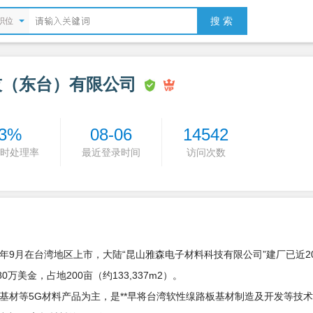
搜 索
职位
技（东台）有限公司
3%
08-06
14542
时处理率
最近登录时间
访问次数
1年9月在台湾地区上市，大陆“昆山雅森电子材料科技有限公司”建厂已近2
美金，占地200亩（约133,337m2）。
基材等5G材料产品为主，是**早将台湾软性缐路板基材制造及开发等技