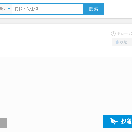
搜 索
职位
更新于：20
收藏
投递
！