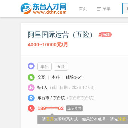
首页
菜单
阿里国际运营（五险）
4000~10000元/月
单休
五险
全职
|
本科
|
经验3-5年
招1人
（截止日期：2026-12-03）
东台市 / 东台镇
（东台市东台镇）
189******62
显示号码
请
登录
查看联系方式，如果没有账号，请先
注册