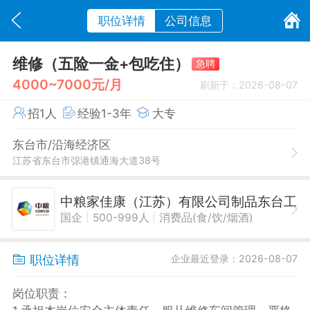
职位详情
公司信息
维修（五险一金+包吃住）
急聘
4000~7000元/月
刷新于：2026-08-07
招1人
经验1-3年
大专
东台市/沿海经济区
江苏省东台市弶港镇通海大道38号
中粮家佳康（江苏）有限公司制品东台工
|
|
国企
500-999人
消费品(食/饮/烟酒)
职位详情
企业最近登录：2026-08-07
岗位职责：