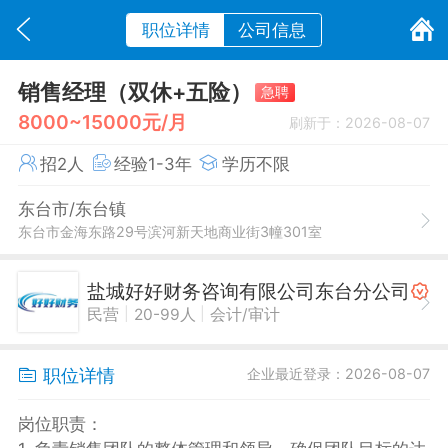
职位详情
公司信息
销售经理（双休+五险）
急聘
8000~15000元/月
刷新于：2026-08-07
招2人
经验1-3年
学历不限
东台市/东台镇
东台市金海东路29号滨河新天地商业街3幢301室
盐城好好财务咨询有限公司东台分公司
|
|
民营
20-99人
会计/审计
职位详情
企业最近登录：2026-08-07
岗位职责：