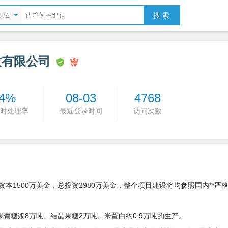
搜 索
职位
技有限公司
4%
08-03
4768
时处理率
最近登录时间
访问次数
册资本1500万美金，总投资2980万美金，整个项目建设将均参照国内**严
果葡糖浆8万吨、结晶果糖2万吨、米蛋白约0.9万吨的生产。