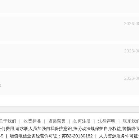
投递
2026-0
投递
2026-0
投递
2026-0
年
投递
关于我们
|
收费标准
|
资质荣誉
|
如何注册
|
法律声明
|
联系我
何费用,请求职人员加强自我保护意识,按劳动法规保护自身权益,警惕虚假
-5
| 增值电信业务经营许可证：苏B2-20130182 | 人力资源服务许可证号：(