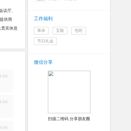
，会议厅、
工作福利
提供周
及贵宾休息
单休
五险
包吃
节日礼金
微信分享
8-04
简历
8-04
简历
扫描二维码 分享朋友圈
8-04