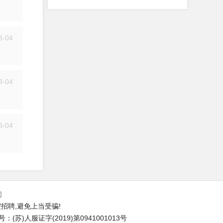
简历
8-04
简历
8-04
简历
8-04
简历
们
招聘,避免上当受骗!
苏)人服证字(2019)第0941001013号