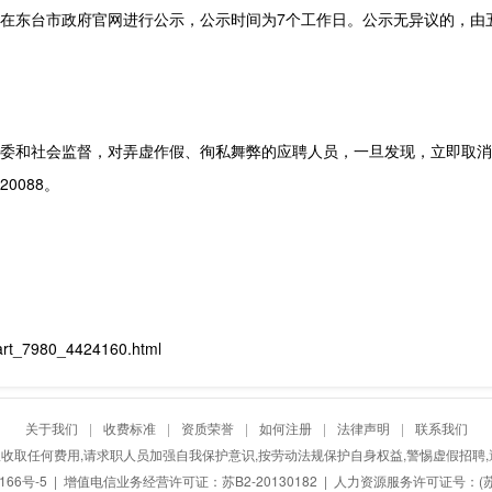
在东台市政府官网进行公示，公示时间为7个工作日。公示无异议的，由
委和社会监督，对弄虚作假、徇私舞弊的应聘人员，一旦发现，立即取消
0088。
art_7980_4424160.html
关于我们
|
收费标准
|
资质荣誉
|
如何注册
|
法律声明
|
联系我们
收取任何费用,请求职人员加强自我保护意识,按劳动法规保护自身权益,警惕虚假招聘,
166号-5
| 增值电信业务经营许可证：苏B2-20130182 | 人力资源服务许可证号：(苏)人