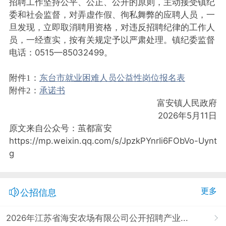
招聘工作坚持公平、公正、公开的原则，主动接受镇纪
委和社会监督，对弄虚作假、徇私舞弊的应聘人员，一
旦发现，立即取消聘用资格，对违反招聘纪律的工作人
员，一经查实，按有关规定予以严肃处理。镇纪委监督
电话：0515—85032499。
附件1：
东台市就业困难人员公益性岗位报名表
附件2：
承诺书
富安镇人民政府
2026年5月11日
原文来自公众号：茧都富安
https://mp.weixin.qq.com/s/JpzkPYnrIi6FObVo-Uynt
g
更多
公招信息
2026年江苏省海安农场有限公司公开招聘产业...