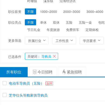
时堰镇
溱东镇
沿海经济区
编辑/出版/印刷
金融/证券/投资
保险
职位薪资
不限
1000~2000
2000~3000
3000~4000
能源/电力/矿产
化工
环保
职位亮点
不限
单休
双休
五险
五险一金
包吃
节日礼金
年度旅游
免费班车
定期体检
更多筛选
所属行业
工作性质
学历要求
关键词：
导购员
已选条件
所有职位
今日招聘
紧急招聘
电动车导购员（五险）
急聘
芝华仕头等舱家俱导购员