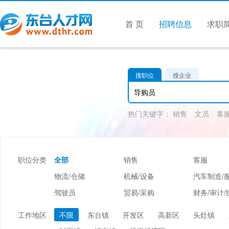
首 页
招聘信息
求职
搜职位
搜企业
热门关键字：
销售
文员
客
职位分类
全部
销售
客服
物流/仓储
机械/设备
汽车制造/
驾驶员
贸易/采购
财务/审计/
美容/美发
酒店/旅游
娱乐/休闲
工作地区
不限
东台镇
开发区
高新区
头灶镇
市场/媒介/公关
广告/会展/咨询
服装/纺织/