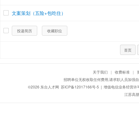
文案策划（五险+包吃住）
投递简历
收藏职位
首页
关于我们
|
收费标准
|
招聘单位无权收取任何费用,请求职人员加强自
©2026
东台人才网
苏ICP备12017166号-5
| 增值电信业务经营许可证：
江苏高朋