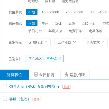
时堰镇
溱东镇
沿海经济区
编辑/出版/印刷
金融/证券/投资
保险
职位薪资
不限
1000~2000
2000~3000
3000~4000
能源/电力/矿产
化工
环保
职位亮点
不限
单休
双休
五险
五险一金
包吃
节日礼金
年度旅游
免费班车
定期体检
更多筛选
所属行业
工作性质
学历要求
所在地区：
三仓镇
已选条件
所有职位
今日招聘
紧急招聘
销售人员（双休+五险+包吃住）
急聘
客服（包吃）
急聘