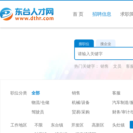
首 页
招聘信息
求职
搜职位
搜企业
热门关键字：
销售
文员
客
职位分类
全部
销售
客服
物流/仓储
机械/设备
汽车制造/
驾驶员
贸易/采购
财务/审计/
美容/美发
酒店/旅游
娱乐/休闲
工作地区
不限
东台镇
开发区
高新区
头灶镇
市场/媒介/公关
广告/会展/咨询
服装/纺织/