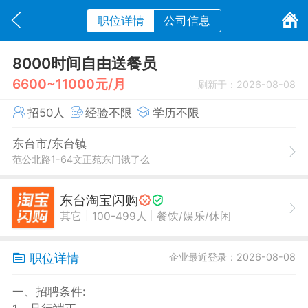
职位详情
公司信息
8000时间自由送餐员
6600~11000元/月
刷新于：2026-08-08
招50人
经验不限
学历不限
东台市/东台镇
范公北路1-64文正苑东门饿了么
东台淘宝闪购
|
|
其它
100-499人
餐饮/娱乐/休闲
职位详情
企业最近登录：2026-08-08
一、招聘条件: