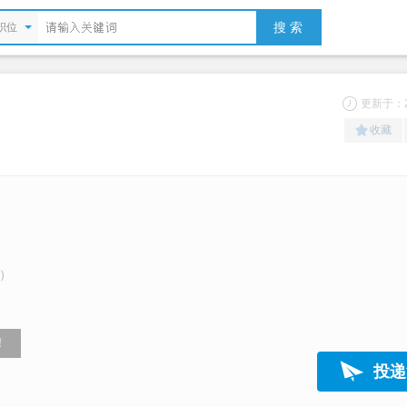
搜 索
职位
更新于：20
收藏
）
！
投递