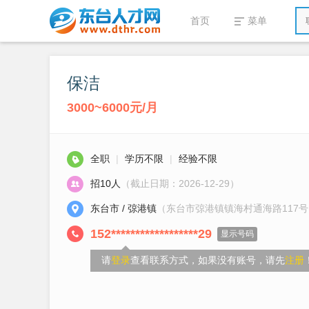
首页
菜单
保洁
3000~6000元/月
全职
|
学历不限
|
经验不限
招10人
（截止日期：2026-12-29）
东台市 / 弶港镇
（东台市弶港镇镇海村通海路117号
152******************29
显示号码
请
登录
查看联系方式，如果没有账号，请先
注册