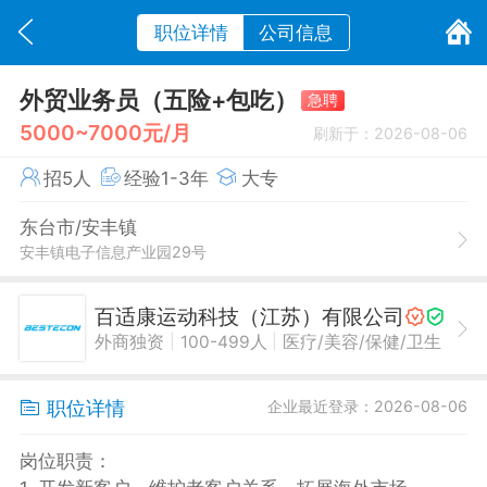
职位详情
公司信息
外贸业务员（五险+包吃）
急聘
5000~7000元/月
刷新于：2026-08-06
招5人
经验1-3年
大专
东台市/安丰镇
安丰镇电子信息产业园29号
百适康运动科技（江苏）有限公司
|
|
外商独资
100-499人
医疗/美容/保健/卫生
职位详情
企业最近登录：2026-08-06
岗位职责：