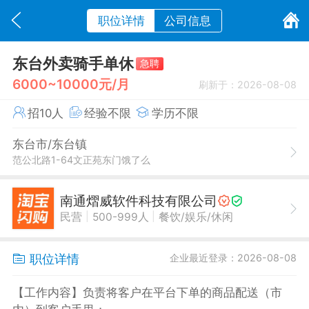
职位详情
公司信息
东台外卖骑手单休
急聘
6000~10000元/月
刷新于：2026-08-08
招10人
经验不限
学历不限
东台市/东台镇
范公北路1-64文正苑东门饿了么
南通熠威软件科技有限公司
|
|
民营
500-999人
餐饮/娱乐/休闲
职位详情
企业最近登录：2026-08-08
【工作内容】负责将客户在平台下单的商品配送（市