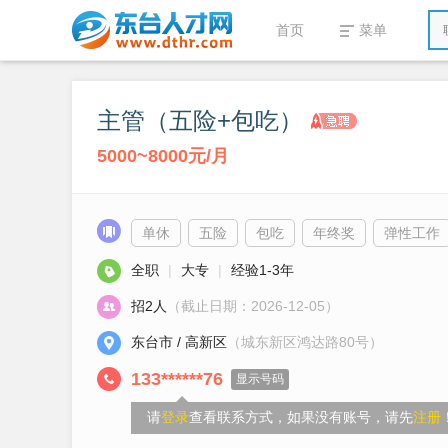
首页
菜单
主管（五险+包吃）
5000~8000元/月
单休
五险
包吃
年终奖
弹性工作
全职
|
大专
|
经验1-3年
招2人
（截止日期：2026-12-05）
东台市 / 高新区
（城东新区鸿达路80号）
133******76
显示号码
请
登录
查看联系方式，如果没有账号，请先
注册