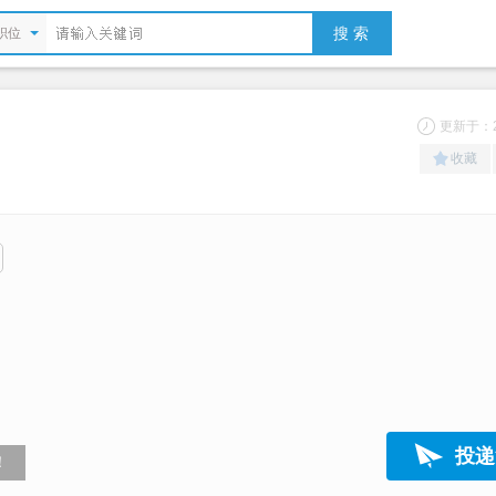
搜 索
职位
更新于：20
收藏
投递
！