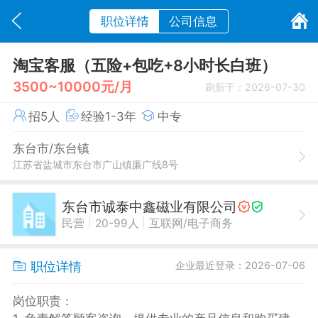
职位详情
公司信息
淘宝客服（五险+包吃+8小时长白班）
3500~10000元/月
刷新于：2026-07-30
招5人
经验1-3年
中专
东台市/东台镇
江苏省盐城市东台市广山镇廉广线8号
东台市诚泰中鑫磁业有限公司
|
|
民营
20-99人
互联网/电子商务
职位详情
企业最近登录：2026-07-06
岗位职责：