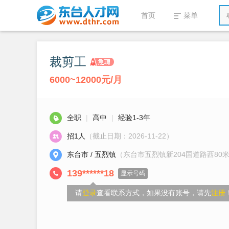
首页
菜单
裁剪工
6000~12000元/月
全职
|
高中
|
经验1-3年
招1人
（截止日期：2026-11-22）
东台市 / 五烈镇
（东台市五烈镇新204国道路西80
139******18
显示号码
请
登录
查看联系方式，如果没有账号，请先
注册