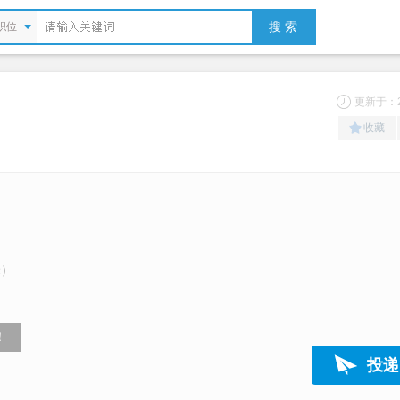
搜 索
职位
更新于：20
收藏
米）
！
投递