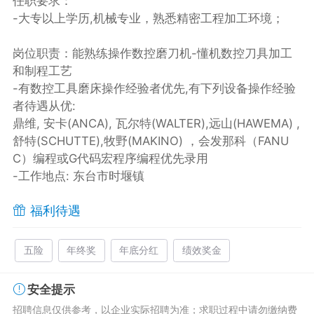
任职要求：
-大专以上学历,机械专业，熟悉精密工程加工环境；
岗位职责：能熟练操作数控磨刀机-懂机数控刀具加工
和制程工艺
-有数控工具磨床操作经验者优先,有下列设备操作经验
者待遇从优:
鼎维, 安卡(ANCA), 瓦尔特(WALTER),远山(HAWEMA) ,
舒特(SCHUTTE),牧野(MAKINO) ，会发那科（FANU
C）编程或G代码宏程序编程优先录用
-工作地点: 东台市时堰镇
福利待遇
五险
年终奖
年底分红
绩效奖金
安全提示
招聘信息仅供参考，以企业实际招聘为准；求职过程中请勿缴纳费