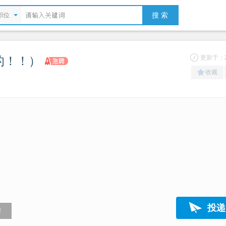
搜 索
职位
的！！）
更新于：20
收藏
）
投递
！