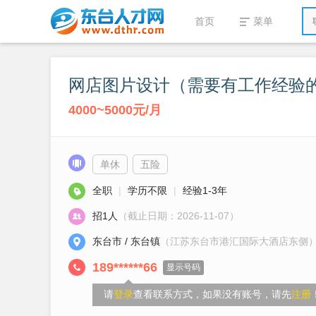
首页
菜单
网店图片设计（需要有工作经验
4000~5000元/月
单休
五险
全职
|
学历不限
|
经验1-3年
招1人
（截止日期：2026-11-07）
东台市 / 东台镇
（江苏东台市港汇国际大酒店东侧
189******66
显示号码
请
登录
查看联系方式，如果没有账号，请先
注册