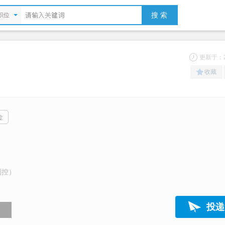
搜 索
职位
更新于：20
收藏
金
测控）
投递