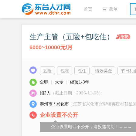
首页
菜单
生产主管（五险+包吃住）
6000~10000元/月
五险
包吃
包住
绩效奖金
节日礼
全职
|
大专
|
经验1-3年
招2人
（截止日期：2026-11-03）
泰州市 / 兴化市
（江苏省兴化市张郭镇蒋庄村智星
企业设置不公开
企业设置电话不公开，请投递简历！→→→