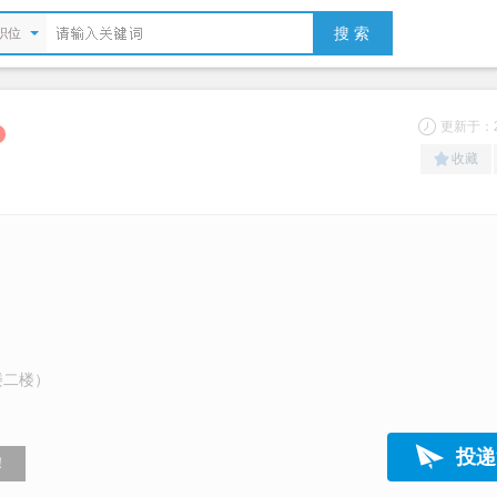
搜 索
职位
更新于：20
收藏
楼二楼）
投递
！