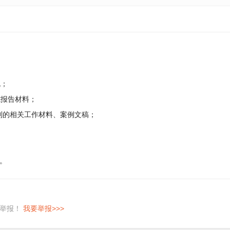
规；
式报告材料；
编制的相关工作材料、案例文稿；
。
即举报！
我要举报>>>