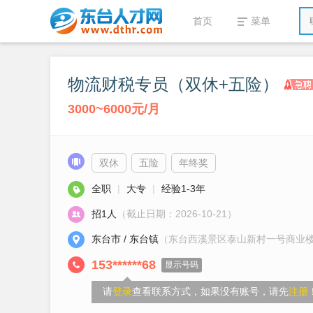
首页
菜单
物流财税专员（双休+五险）
3000~6000元/月
双休
五险
年终奖
全职
|
大专
|
经验1-3年
招1人
（截止日期：2026-10-21）
东台市 / 东台镇
（东台西溪景区泰山新村一号商业
153******68
显示号码
请
登录
查看联系方式，如果没有账号，请先
注册