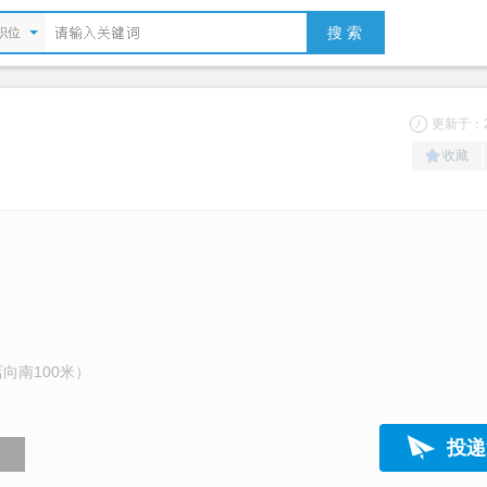
搜 索
职位
更新于：20
收藏
向南100米）
投递