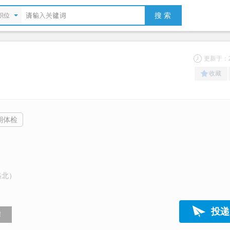
搜 索
职位
更新于：20
收藏
期体检
路北）
投递
！