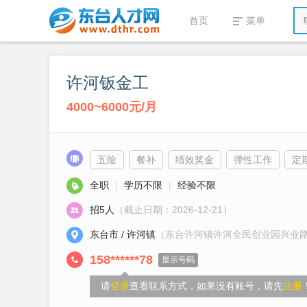
首页
菜单
许河钣金工
4000~6000元/月
五险
餐补
绩效奖金
弹性工作
定
全职
|
学历不限
|
经验不限
招5人
（截止日期：2026-12-21）
东台市 / 许河镇
（东台许河镇许河全民创业园兴业
158******78
显示号码
请
登录
查看联系方式，如果没有账号，请先
注册