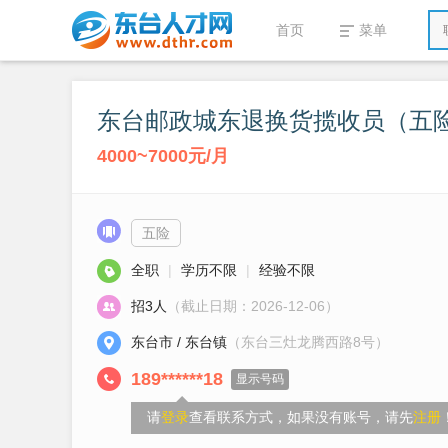
首页
菜单
东台邮政城东退换货揽收员（五
4000~7000元/月
五险
全职
|
学历不限
|
经验不限
招3人
（截止日期：2026-12-06）
东台市 / 东台镇
（东台三灶龙腾西路8号）
189******18
显示号码
请
登录
查看联系方式，如果没有账号，请先
注册