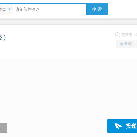
搜 索
职位
险）
更新于：20
收藏
投递
！