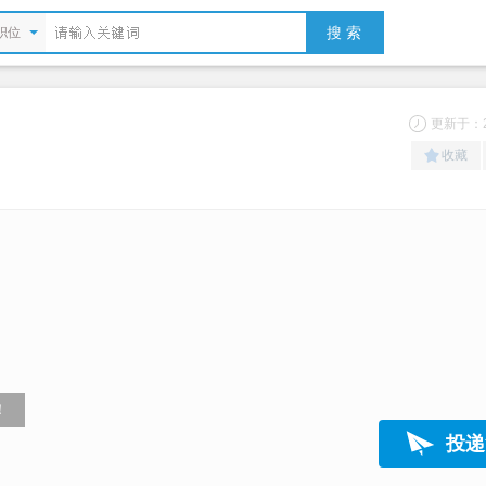
搜 索
职位
更新于：20
收藏
！
投递