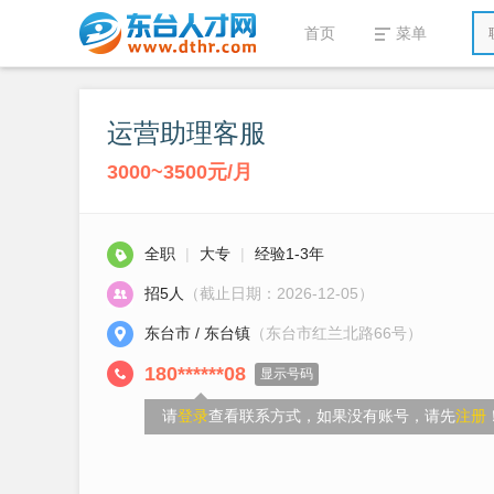
首页
菜单
运营助理客服
3000~3500元/月
全职
|
大专
|
经验1-3年
招5人
（截止日期：2026-12-05）
东台市 / 东台镇
（东台市红兰北路66号）
180******08
显示号码
请
登录
查看联系方式，如果没有账号，请先
注册