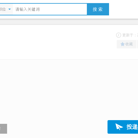
搜 索
职位
更新于：20
收藏
投递
！