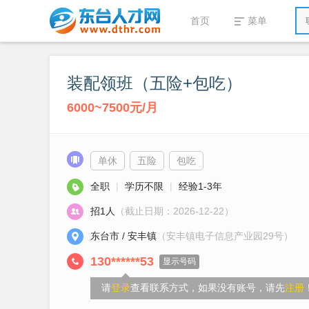
首页
菜单
装配领班（五险+包吃）
6000~7500元/月
单休
五险
包吃
全职
|
学历不限
|
经验1-3年
招1人
（截止日期：2026-12-22）
东台市 / 安丰镇
（安丰镇电子信息产业园29号）
130******53
显示号码
请
登录
查看联系方式，如果没有账号，请先
注册