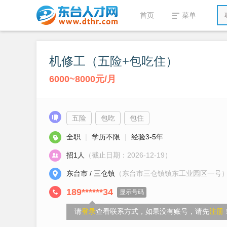
首页
菜单
机修工（五险+包吃住）
6000~8000元/月
五险
包吃
包住
全职
|
学历不限
|
经验3-5年
招1人
（截止日期：2026-12-19）
东台市 / 三仓镇
（东台市三仓镇镇东工业园区一号
189******34
显示号码
请
登录
查看联系方式，如果没有账号，请先
注册