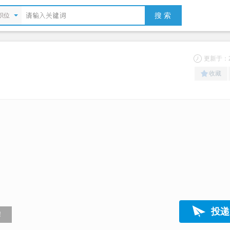
搜 索
职位
更新于：20
收藏
）
投递
！