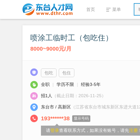
首页
菜单
喷涂工临时工（包吃住）
8000~9000元/月
包吃
包住
全职
|
学历不限
|
经验3-5年
招1人
（截止日期：2026-11-25）
东台市 / 高新区
（江苏省东台市城东新区东进大道1
193******38
显示号码
请
登录
查看联系方式，如果没有账号，请先
注册