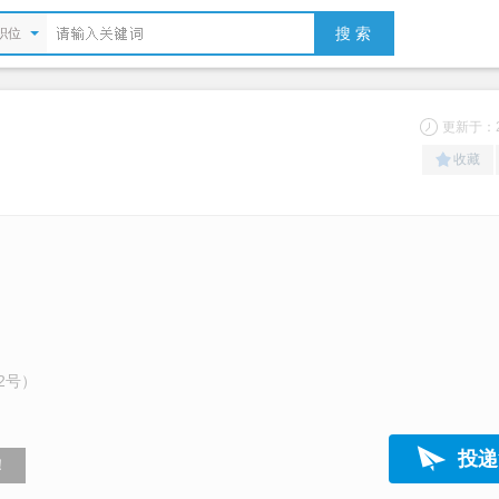
搜 索
职位
更新于：20
收藏
2号）
投递
！