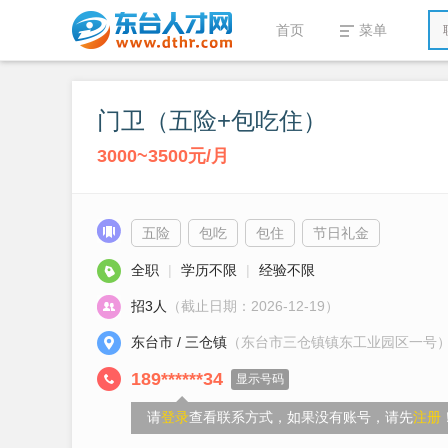
首页
菜单
门卫（五险+包吃住）
3000~3500元/月
五险
包吃
包住
节日礼金
全职
|
学历不限
|
经验不限
招3人
（截止日期：2026-12-19）
东台市 / 三仓镇
（东台市三仓镇镇东工业园区一号
189******34
显示号码
请
登录
查看联系方式，如果没有账号，请先
注册