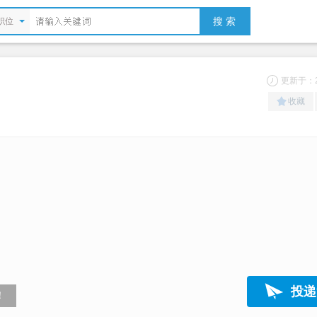
搜 索
职位
更新于：20
收藏
）
投递
！