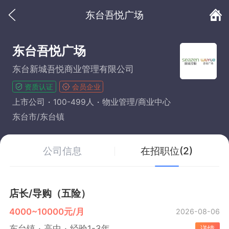
东台吾悦广场
东台吾悦广场
东台新城吾悦商业管理有限公司
资质认证
会员企业
上市公司
100-499人
物业管理/商业中心
东台市/东台镇
公司信息
在招职位(2)
店长/导购（五险）
4000~10000元/月
2026-08-06
东台镇
高中
经验1-3年
详情