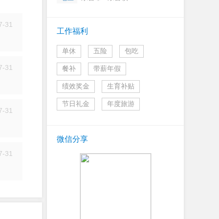
7-31
工作福利
简历
单休
五险
包吃
7-31
餐补
带薪年假
简历
绩效奖金
生育补贴
节日礼金
年度旅游
7-31
简历
微信分享
7-31
简历