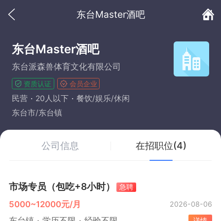
东台Master酒吧
东台Master酒吧
东台派森兽体育文化有限公司
资质认证
会员企业
民营
20人以下
餐饮/娱乐/休闲
东台市/东台镇
公司信息
在招职位(4)
市场专员（包吃+8小时）
急聘
5000~12000元/月
2026-08-06
东台镇
学历不限
经验不限
详情