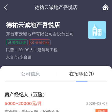
德祐云诚地产吾悦店
德祐云诚地产吾悦店
东台市云诚地产有限公司吾悦分公司
资质认证
会员企业
民营
20-99人
建筑与工程
东台市/东台镇
公司信息
在招职位(1)
房产经纪人（五险）
5000~20000元/月
2026-08-07
东台镇
学历不限
经验不限
详情