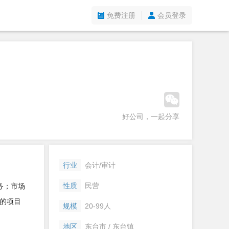
免费注册
会员登录
好公司，一起分享
行业
会计/审计
性质
民营
务；市场
的项目
规模
20-99人
地区
东台市 / 东台镇