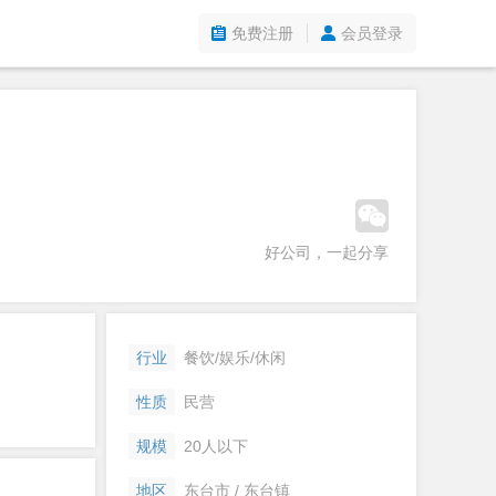
免费注册
会员登录
好公司，一起分享
行业
餐饮/娱乐/休闲
性质
民营
规模
20人以下
地区
东台市 / 东台镇