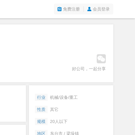
免费注册
会员登录
好公司，一起分享
行业
机械/设备/重工
性质
其它
规模
20人以下
地区
东台市 / 梁垛镇