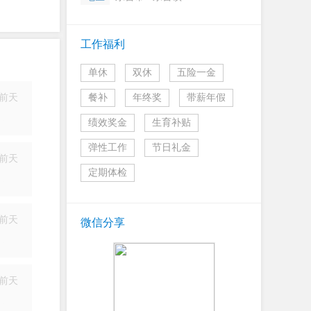
工作福利
单休
双休
五险一金
前天
餐补
年终奖
带薪年假
简历
绩效奖金
生育补贴
弹性工作
节日礼金
前天
定期体检
简历
前天
微信分享
简历
前天
简历