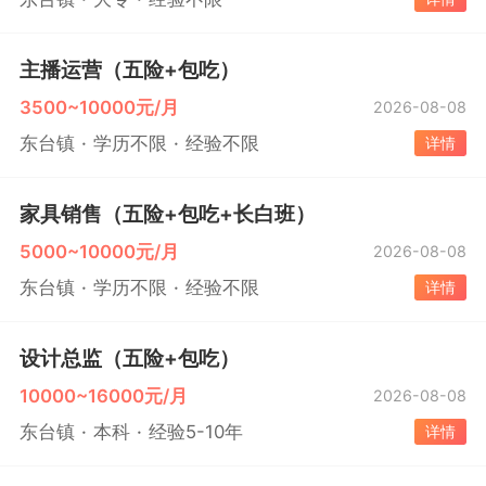
主播运营（五险+包吃）
3500~10000元/月
2026-08-08
东台镇
学历不限
经验不限
详情
家具销售（五险+包吃+长白班）
5000~10000元/月
2026-08-08
东台镇
学历不限
经验不限
详情
设计总监（五险+包吃）
10000~16000元/月
2026-08-08
东台镇
本科
经验5-10年
详情