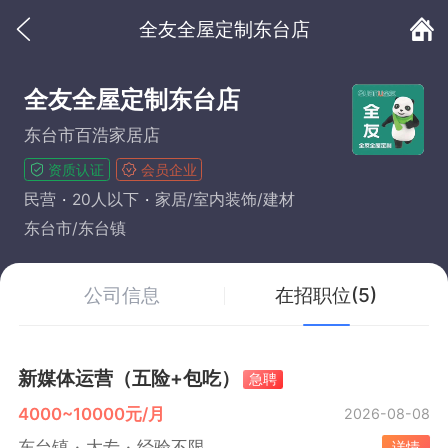
全友全屋定制东台店
全友全屋定制东台店
东台市百浩家居店
资质认证
会员企业
民营
20人以下
家居/室内装饰/建材
东台市/东台镇
公司信息
在招职位(5)
新媒体运营（五险+包吃）
急聘
4000~10000元/月
2026-08-08
东台镇
大专
经验不限
详情