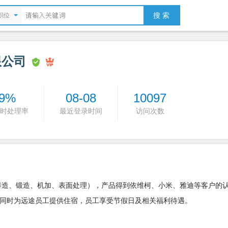
搜 索
职位
限公司
9%
08-08
10097
时处理率
最近登录时间
访问次数
（铸造、锻造、机加、表面处理），产品得到依维柯、小米、雅迪等客户的
同时为远途员工提供住宿，员工享受节假日及相关福利待遇。